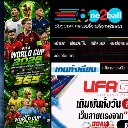
หน้าแรก
เซียนล้มโต๊ะ
ทีเด็ดบอล
หนังสือพิมพ
ติดต่อโฆษณา
กติกาและรางวัล