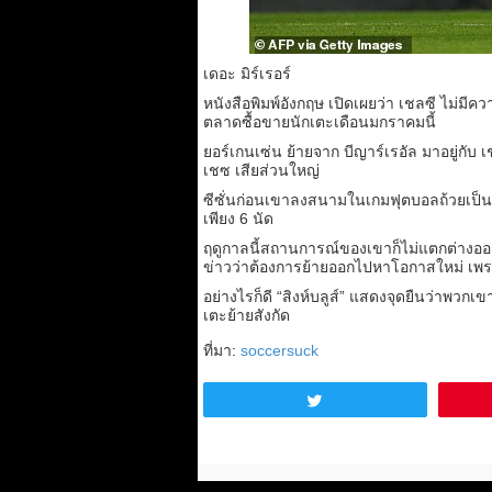
เดอะ มิร์เรอร์
หนังสือพิมพ์อังกฤษ เปิดเผยว่า เชลซี ไม่
ตลาดซื้อขายนักเตะเดือนมกราคมนี้
ยอร์เกนเซ่น ย้ายจาก บีญาร์เรอัล มาอยู่กับ
เชซ เสียส่วนใหญ่
ซีซั่นก่อนเขาลงสนามในเกมฟุตบอลถ้วยเป็น
เพียง 6 นัด
ฤดูกาลนี้สถานการณ์ของเขาก็ไม่แตกต่างออกไป
ข่าวว่าต้องการย้ายออกไปหาโอกาสใหม่ เพร
อย่างไรก็ดี “สิงห์บลูส์” แสดงจุดยืนว่าพวก
เตะย้ายสังกัด
ที่มา:
soccersuck
Tweet