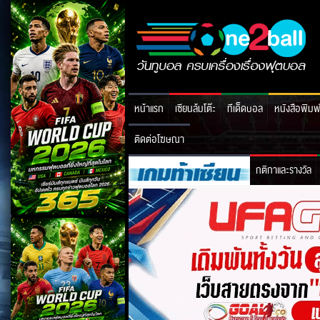
หน้าแรก
เซียนล้มโต๊ะ
ทีเด็ดบอล
หนังสือพิมพ
ติดต่อโฆษณา
กติกาและรางวัล