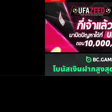
เว็บไซต์
one2ball.net
ไม่มีและไม่สนับสนุนการพน
©2015 ONE2BALL.COM / All rights reserved
หน้าแรก
ข่าวฟุตบ
วิเคราะห์บอล
Priv