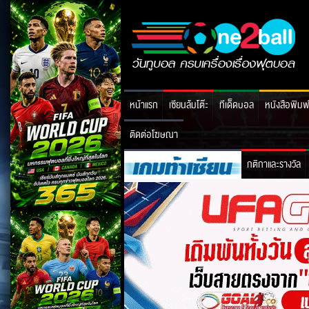
หน้าแรก
เซียนล้มโต๊ะ
ทีเด็ดบอล
หนังสือพิมพ
ติดต่อโฆษณา
กติกาและรางวัล