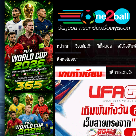
หน้าแรก
เซียนล้มโต๊ะ
ทีเด็ดบอล
หนังสือพิมพ
ติดต่อโฆษณา
กติกาและรางวัล