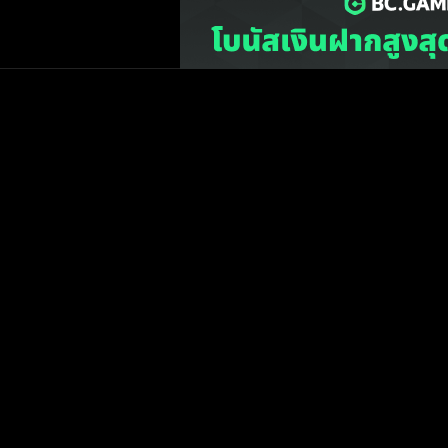
เว็บไซต์
one2ball.net
ไม่มีและไม่สนับสนุนการพน
©2015 ONE2BALL.COM / All rights reserved
หน้าแรก
ข่าวฟุตบ
วิเคราะห์บอล
Priv