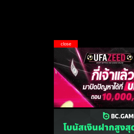
close