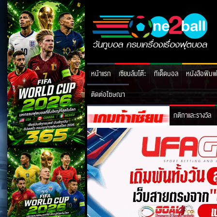
หน้าแรก
เซียนล้มโต๊ะ
ทีเด็ดบอล
หนังสือพิมพ
ติดต่อโฆษณา
กติกาและรางวัล