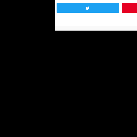
Tweet