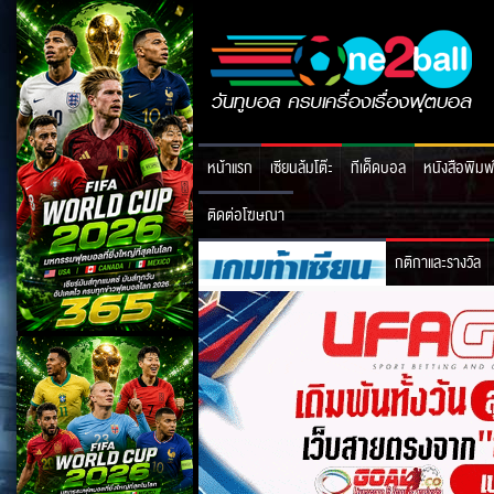
หน้าแรก
เซียนล้มโต๊ะ
ทีเด็ดบอล
หนังสือพิมพ
ติดต่อโฆษณา
กติกาและรางวัล