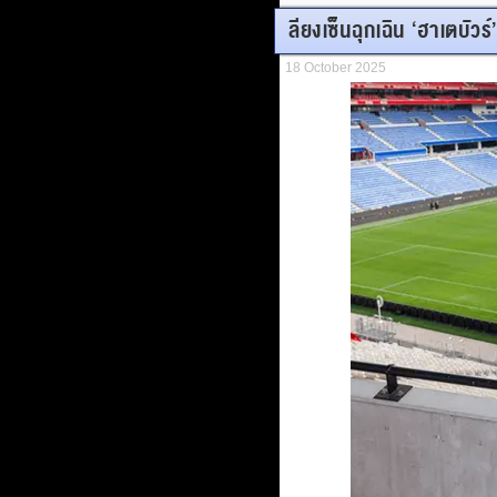
ลียงเซ็นฉุกเฉิน ‘ฮาเตบัวร
18 October 2025