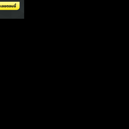
จัดทำขึ้นเพื่อความบันเทิงเท่านั้น
ดูบอลออนไลน์
ทีเด็ดบอลวันนี้
ราคาบอล
วิเคราะห์บอล