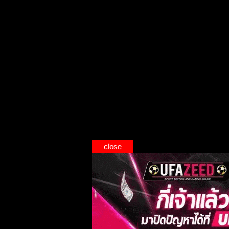
close