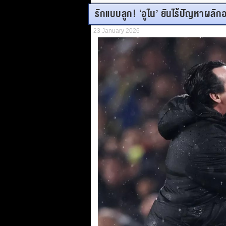
รักแบบลูก! ‘อูไน’ ยันไร้ปัญหาผลัก
23 January 2026