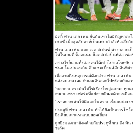
มิคกี้ ฟาน เดอ เฟ่น ยืนยันเขาไม่มีปัญหาอะ
เชลซี เมื่อสุดสัปดาห์เป็นเพรากำลังหัวเสียก
ฟาน เดอ เฟ่น และ เจด สเปนซ์ ต่างกลายเป็น
โห่ในเกมที่ ท็อตแน่ม ฮ็อตสเปอร์ แพ้ต่อ เชลซี
อย่างไรก็ตามทั้งสองคนได้เข้าไปขอโทษกับ 
ชนะ โคเปนเฮเก้น ศึกแชมเปี้ยนส์ลีกคืนที่ผ่
เมื่อถามถึงเหตุการณ์ดังกล่าว ฟาน เดอ เฟ่น 
หลังจบเกม เจด กับผมเดินออกไปพร้อมกับควา
“บอกตามตรงมันไม่ใช่เรื่องใหญ่เลยนะ ทุกคนค
จบเกมเพราะฟอร์มที่แย่จากตัวผมด้วยเหมือน
“เราอยากเล่นให้ดีและในความเห็นผมน่ะเราเ
ประตูที่ ฟาน เดอ เฟ่น ทำได้ยังเป็นการโซโ
ยิงเสียบเสาแรกแบบยอดเยี่ยม
ลูกยิงของเขายังคล้ายกับประตูที่ ซน ฮึง มิน เ
วอร์ด