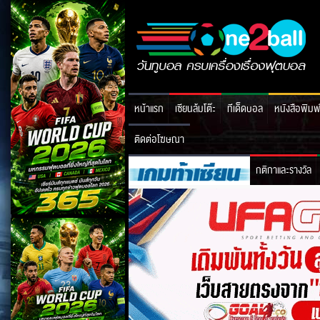
หน้าแรก
เซียนล้มโต๊ะ
ทีเด็ดบอล
หนังสือพิมพ
ติดต่อโฆษณา
กติกาและรางวัล