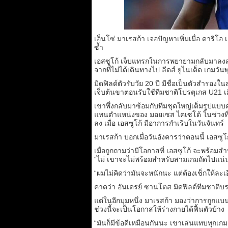
เอ็นโซ่ มาเรสก้า เจอปัญหาเพิ่มเมื่อ ดาริโ
ซ้ำ
เอสซูโก้ เจ็บแทรกในการพยายามกลับมาลงสน
จากที่ไม่ได้เดินทางไป ลีดส์ ยูไนเต็ด เกมวันพ
มิดฟิลด์ตัวรับวัย 20 ปี มีชื่อเป็นตัวสำรอ
เจ็บต้นขาตอนรับใช้ทีมชาติโปรตุเกส U21 เม
เขาพึ่งกลับมาซ้อมกับทีมชุดใหญ่เต็มรูปแบบค
แทนตำแหน่งของ มอยเซส ไคเซโด้ ในช่วงที่
ลง เมื่อ เอสซูโก้ มีอาการกำเริบในวันจันทร์
มาเรสก้า บอกเมื่อวันอังคารว่าตอนนี้ เอสซู
เมื่อถูกถามว่ามีโอกาสที่ เอสซูโก้ จะพร้อมสำ
“ไม่ เขาจะไม่พร้อมสำหรับสามเกมถัดไปแน่
“ผมไม่คิดว่ามันจะหนักนะ แต่ต้องเช็กให้ละเอีย
คาดว่า อันเดรย์ ซานโตส มิดฟิลด์ทีมชาติบร
แต่ในอีกมุมหนึ่ง มาเรสก้า มองว่าการถูกแบนก
ช่วงนี้จะเป็นโอกาสให้ร่างกายได้ฟื้นตัวบ้าง
“มันก็มีข้อดีเหมือนกันนะ เขาเล่นแทบทุกเกมก