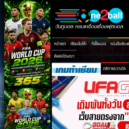
หน้าแรก
เซียนล้มโต๊ะ
ทีเด็ดบอล
หนังสือพิมพ
ติดต่อโฆษณา
กติกาและรางวัล