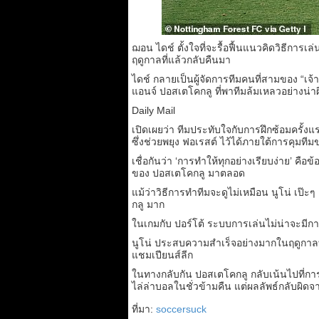
ฌอน ไดช์ ตั้งใจที่จะรื้อฟื้นแนวคิดวิธีกา
ฤดูกาลที่แล้วกลับคืนมา
ไดช์ กลายเป็นผู้จัดการทีมคนที่สามของ “เจ้
แอนจ์ ปอสเตโคกลู ที่พาทีมล้มเหลวอย่างน่า
Daily Mail
เปิดเผยว่า ทีมประทับใจกับการฝึกซ้อมครั้งแร
ซึ่งช่วยพยุง ฟอเรสต์ ไว้ได้ภายใต้การคุมที
เชื่อกันว่า ‘การทำให้ทุกอย่างเรียบง่าย’ คือ
ของ ปอสเตโคกลู มาตลอด
แม้ว่าวิธีการทำทีมจะดูไม่เหมือน นูโน่ เ
กลู มาก
ในเกมกับ ปอร์โต้ ระบบการเล่นไม่น่าจะมีก
นูโน่ ประสบความสำเร็จอย่างมากในฤดูกาลที
แชมเปียนส์ลีก
ในทางกลับกัน ปอสเตโคกลู กลับเน้นไปที่การ
ไล่ล่าบอลในชั่วข้ามคืน แต่ผลลัพธ์กลับผิด
ที่มา:
soccersuck