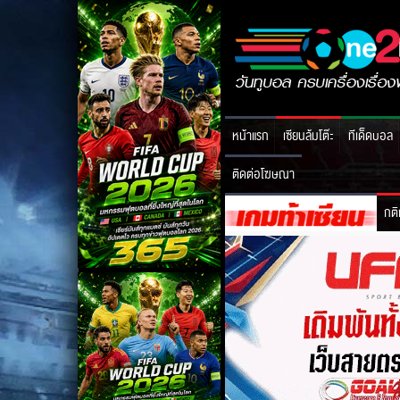
หน้าแรก
เซียนล้มโต๊ะ
ทีเด็ดบอล
ติดต่อโฆษณา
กติ