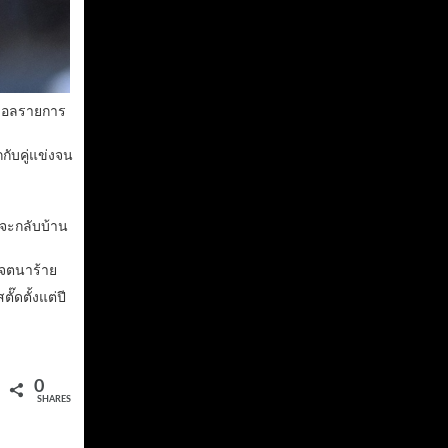
ตบอลรายการ
กับคู่แข่งจน
าจะกลับบ้าน
ีเจตนาร้าย
๊ดตั้งแต่ปี
0
SHARES