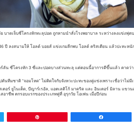
กวัย บาดเจ็บซี่โครงหักทะลุปอด ถูกหามนำสั่งโรงพยาบาล ระหว่างลงแข่งฟุ
ย 46 ปี ลงสนามให้ โอลด์ บอยส์ แข่งเกมลีกพบ โอลด์ คริสเตียน แล้วปะทะหนัก
ฟอร์ลัน ซี่โครงหัก 3 ซี่และปอดบางส่วนทะลุ แต่ตอนนี้อาการดีขึ้นแล้ว คาดว่
ัปตันทีมชาติ “จอมโหด” ไม่ติดใจกับจังหวะปะทะของคู่แข่งเพราะเชื่อว่าไม่ม
เตอร์ ยูไนเต็ด, บีญาร์เรอัล, แอตเลติโก้ มาดริด และ อินเตอร์ มิลาน แขวนสตั
อาชีพ ตกรอบแรกของประเภทคู่ที่ อุรุกวัย โอเพ่น เมื่อปีก่อน
Pin
Share