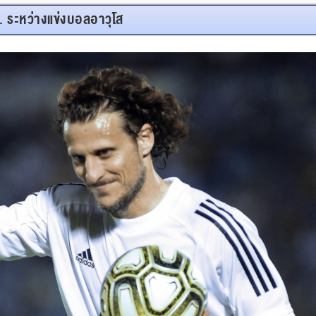
รพ. ระหว่างแข่งบอลอาวุโส