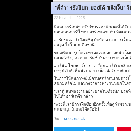
‘พี่ต้า’ หวังปืนทะยอยได้ ‘แข้งเจ็บ’ ค
22 November 2025
มิเกล อาร์เตต้า หวังว่าบรรดานักเตะที่ได
ลอนดอนดาร์บี้ ของ อาร์เซนอล กับ ท็อตแนม 
อาร์เซนอล กำลังเผชิญกับปัญหาอาการเจ็บเล
ลเญส ไปในเกมทีมชาติ
ขณะที่แนวรุกก็ดูจะขาดแคลนอย่างหนัก โดยในช
แฮมสตริง, ไค ฮาแวร์ตซ์ กับอาการบาดเจ็บที่
มาร์ติน โอเดการ์ด, กาเบรียล มาร์ติเนลลี แ
เชซุส กำลังฟื้นตัวจากการต้องพักรักษาตัวเ
ในการให้สัมภาษณ์เมื่อวันศุกร์ก่อนเกมดาร์บี้
สนามหรือไม่ แต่หวังว่าการทำงานหนักในช่ว
“เราทุ่มเทพลังงานอย่างมากในช่วงพักเบรกทีม
ไปได้” อาร์เตต้า กล่าว
“พรุ่งนี้เรามีการฝึกซ้อมอีกครั้งเพื่อดูว่าพว
สนับสนุนในเกมได้หรือไม่”
ที่มา:
soccersuck