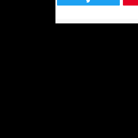
Tweet