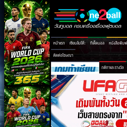
หน้าแรก
เซียนล้มโต๊ะ
ทีเด็ดบอล
หนังสือพิมพ
ติดต่อโฆษณา
กติกาและรางวัล