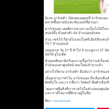
มิเกล อาร์เตต้า เปิดเผยเหตุผลที่ อาร์เซนอ
ตลาดซื้อขายนักเตะซัมเมอร์ที่ผ่านมา
อาร์เซนอล เคยพิจารณาความเป็นไปได้ในการ
สปอร์ติ้ง ด้วยค่าตัว 64 ล้านปอนด์แทน
ส่วน เชชโก้ ก็ย้ายไปเล่นในพรีเมียร์ลีกเช
73.7 ล้านปอนด์
เยอเคเรส วัย 27 ปี ทำไป 9 ประตูจาก 27 นัด
นัดให้ ยูไนเต็ด
หัวหอกทีมชาติสวีเดนรายนี้ถูกวิจารณ์เรื่อง
กำลังมองหาศูนย์หน้าคนใหม่เข้ามาแล้ว
อย่างไรก็ตาม อาร์เตต้า ยืนยันว่า อาร์เซนอ
เมื่อถูกถามว่าทำไม อาร์เซนอล ถึงเลือกเซ็น
ตัดสินใจ และเราเชื่อว่า วิคตอร์ คือตัวเลือกท
“คุณภาพคือสิ่งที่เราขาดไปในตำแหน่งศูนย์หน
และเราดีใจมากที่มีเขาอยู่ในทีม’
ที่มา:
soccersuck