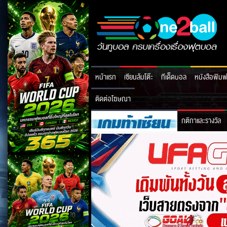
หน้าแรก
เซียนล้มโต๊ะ
ทีเด็ดบอล
หนังสือพิมพ
ติดต่อโฆษณา
กติกาและรางวัล