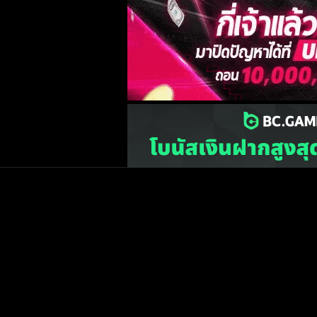
เว็บไซต์
one2ball.net
ไม่มีและไม่สนับสนุนการพน
©2015 ONE2BALL.COM / All rights reserved
หน้าแรก
ข่าวฟุตบ
วิเคราะห์บอล
Priv