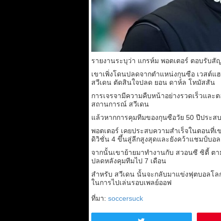
รายงานระบุว่า แกรห์ม พอตเตอร์ ตอบรับสัญญ
เขาเพิ่งโดนปลดจากตำแหน่งกุนซือ เวสต์แฮม
สวีเดน ตัดสินใจปลด ยอน ดาห์ล โทมัสสัน
การเจรจามีความคืบหน้าอย่างรวดเร็วและตอนนี
สถานการณ์ สวีเดน
แล้วหากการคุมทีมของกุนซือวัย 50 ปีประส
พอตเตอร์ เคยประสบความสำเร็จในตอนที่เขา
ดิวิชั่น 4 ขึ้นสู่ลีกสูงสุดและยังคว้าแชมป์บอ
จากนั้นเขาย้ายมาทำงานกับ สวอนซี ซิตี้ ตา
ปลดหลังคุมทีมไป 7 เดือน
สำหรับ สวีเดน นั้นจะกลับมาแข่งฟุตบอลโลก
ในการไปเล่นรอบเพลย์ออฟ
ที่มา:
soccersuck
Tweet