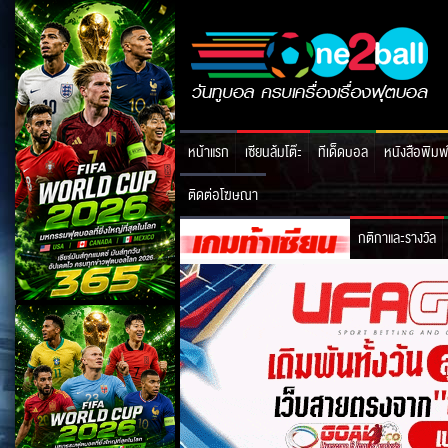
หน้าแรก
เซียนล้มโต๊ะ
ทีเด็ดบอล
หนังสือพิมพ
ติดต่อโฆษณา
กติกาและรางวัล