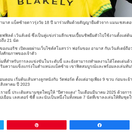
รี่ อามาส แบ็คซ้ายดาวรุ่งวัย 18 ปี มาร่วมทีมด้วยสัญญายืมตัวจาก แมนเชสเตอร
ฟฟิลด์ เว้นส์เดย์ ซึ่งเป็นคู่แข่งร่วมลีกแชมเปี้ยนชิพยืมตัวไปใช้งานตั้งแต่ต้
ถึง 21 นัด
ของนอริช เปิดเผยผ่านเว็บไซต์สโมสรว่า ฟอร์มของ อามาส กับเว้นส์เดย์ถือว
ึงศักยภาพของเจ้าตัว
มเต็มที่สำหรับการลงแข่งขันในระดับนี้ และยังสามารถทำผลงานได้โดดเด่นด้
สริมความแข็งแกร่งในตำแหน่งแบ็คซ้าย เขาฟิตสมบูรณ์และพร้อมลงเล่นทันที
อนดอน เริ่มต้นเส้นทางลูกหนังกับ วัตฟอร์ด ตั้งแต่อายุเพียง 9 ขวบ ก่อนจะย้า
นสิงหาคม ปี 2023
นรายนี้ ประเดิมสนามชุดใหญ่ให้ “ปีศาจแดง” ในเดือนมีนาคม 2025 ด้วยการ
ปเยือน เลสเตอร์ ซิตี้ และนับเป็นหนึ่งในทั้งหมด 7 นัดที่เขาลงเล่นให้ทีมชุด
Pin
Share