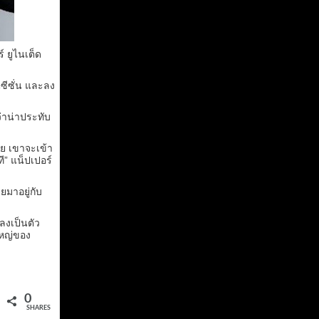
์ ยูไนเต็ด
นซีซั่น และลง
่าน่าประทับ
วย เขาจะเข้า
” แน็ปเปอร์
ยมาอยู่กับ
ลงเป็นตัว
ใหญ่ของ
0
SHARES