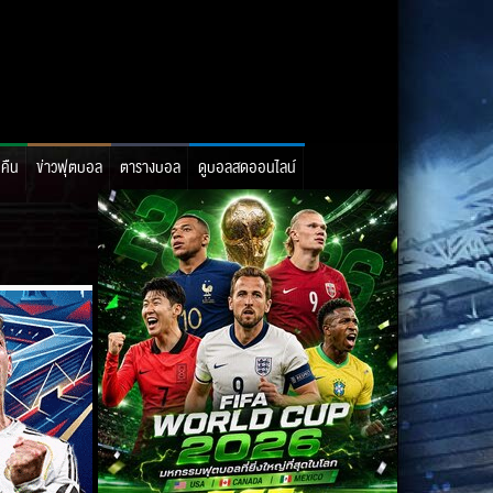
อคืน
ข่าวฟุตบอล
ตารางบอล
ดูบอลสดออนไลน์