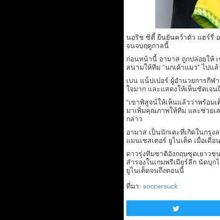
นอริช ซิตี้ ยืนยันคว้าตัว แฮร์
จนจบฤดูกาลนี้
ก่อนหน้านี้ อามาส ถูกปล่อยให้ เช
สนามให้ทีม “นกเค้าแมว” ไปแล้ว
เบน แน็ปเปอร์ ผู้อำนวยการกีฬา
ใจมาก และแสดงให้เห็นชัดเจนถ
“เขาพิสูจน์ให้เห็นแล้วว่าพร้อ
มาเพิ่มคุณภาพให้ทีม และช่วยเ
กล่าว
อามาส เป็นนักเตะที่เกิดในกรุงล
แมนเชสเตอร์ ยูไนเต็ด เมื่อเดือ
ดาวรุ่งทีมชาติอังกฤษชุดเยาวช
สำรองในเกมพรีเมียร์ลีก นัดบุกไ
ยูไนเต็ดจนถึงตอนนี้
ที่มา:
soccersuck
Tweet