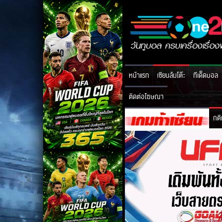
หน้าแรก
เซียนล้มโต๊ะ
ทีเด็ดบอล
ติดต่อโฆษณา
กติ