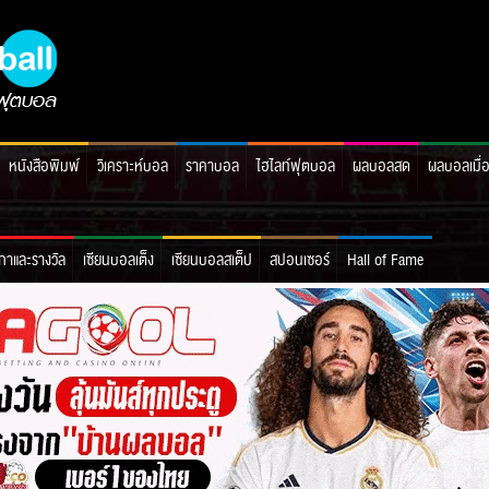
หนังสือพิมพ์
วิเคราะห์บอล
ราคาบอล
ไฮไลท์ฟุตบอล
ผลบอลสด
ผลบอลเมื่
กาและรางวัล
เซียนบอลเต็ง
เซียนบอลสเต็ป
สปอนเซอร์
Hall of Fame