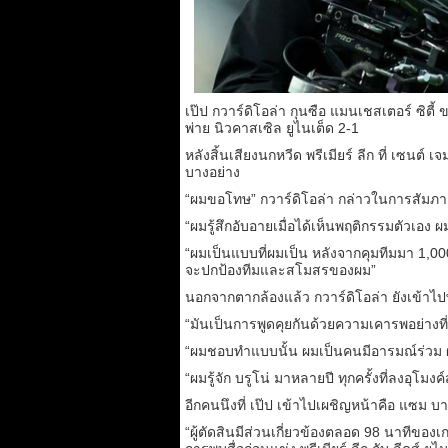
เป๊ป กวาร์ดิโอล่า กุนซือ แมนเชสเตอร์ ซิต
พ่าย นิวคาสเซิล ยูไนเต็ด 2-1
หลังสิ้นเสียงนกหวีด พรีเมียร์ ลีก ที่ เซนต์ 
บางอย่าง
“ผมขอโทษ” กวาร์ดิโอล่า กล่าวในการสัมภาณ์สื
“ผมรู้สึกอับอายเมื่อได้เห็นพฤติกรรมตัวเอ
“ผมเป็นแบบที่ผมเป็น หลังจากคุมทีมมา 1,
จะปกป้องทีมและสโมสรของผม”
นอกจากตากล้องแล้ว กวาร์ดิโอล่า ยังเข้าไปพูด
“มันเป็นการพูดคุยกันด้วยความเคารพอย่างที่
“ผมชอบทำแบบนั้น ผมเป็นคนมีอารมณ์ร่วม 
“ผมรู้จัก บรูโน่ มาหลายปี ทุกครั้งที่ลงอุโม
อีกคนนึงที่ เป๊ป เข้าไปเผชิญหน้าคือ แซม บาร
“ผู้ตัดสินมีส่วนเกี่ยวข้องตลอด 98 นาทีของเกม