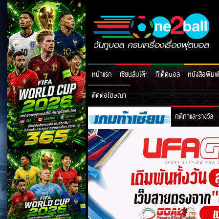
หน้าแรก
เซียนล้มโต๊ะ
ทีเด็ดบอล
หนังสือพิมพ
ติดต่อโฆษณา
กติกาและรางวัล