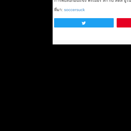
การพบสื่อก่อนแข่ง พรีเมียร์ ลีก กับ ลีดส์ ยูไน
ที่มา:
soccersuck
Tweet