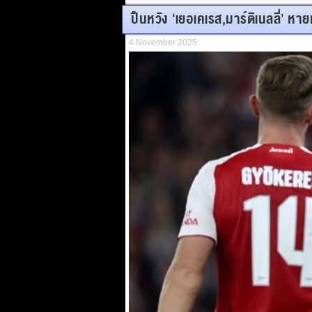
ปืนหวัง ‘เยอเคเรส,มาร์ติเนลลี่’ หาย
4 November 2025