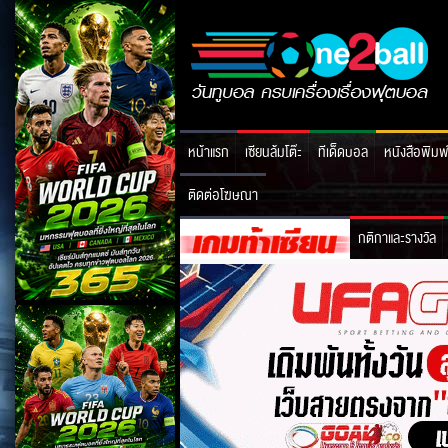
หน้าแรก
เซียนล้มโต๊ะ
ทีเด็ดบอล
หนังสือพิมพ
ติดต่อโฆษณา
กติกาและรางวัล