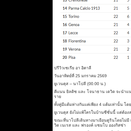
ปรีวิวเซเรีย อา อิตาลี
วันอาทิตย์ที่ 25 มกราคม 2569
ยูเวนตุส – นาโปลี (00.00 น.)
คีแนน ยิลดิซ และ โจนาธาน เดวิด จะนำแนว
ราย
ทั้งคู่มีแต้มห่างกันแค่เพียง 4 แต้มเท่านั้น โด
ยูเวนตุส ยังไม่แพ้ใครในบ้านซีซั่นนี้ แต่ต้อง
ขณะที่นาโปลีเดินทางมาเยือนตูรินโดยไม่มี เคว
วิด เนเรส และ ฟรองค์ แซมโบ อองกิสซ่า