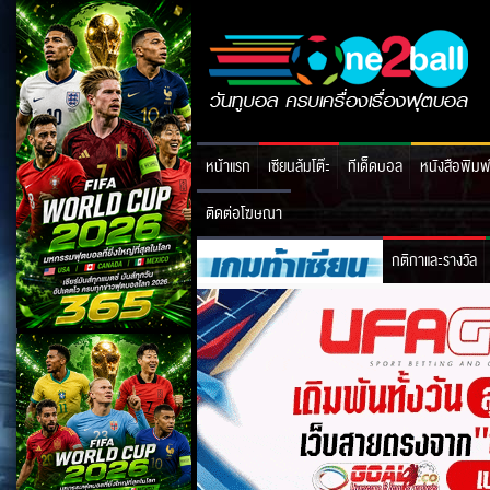
หน้าแรก
เซียนล้มโต๊ะ
ทีเด็ดบอล
หนังสือพิมพ
ติดต่อโฆษณา
กติกาและรางวัล