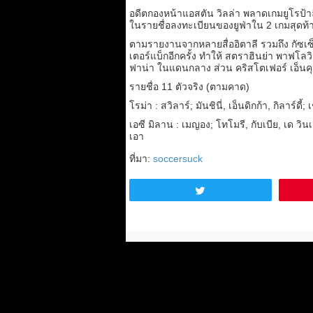
อดีตกองหน้าแอสตัน วิลล่า พลาดเกมยูโรป้าลีก
ในรายชื่อลงทะเบียนของยูฟ่าใน 2 เกมสุดท้
ตามรายงานจากหลายสื่ออิตาลี รวมถึง กัซเซ็
เตอร์แบ็กอีกครั้ง ทำให้ สตราฮินย่า พาฟโลว
ฟาน่า ในแดนกลาง ส่วน คริสโตเฟอร์ เอ็นคุนคู
รายชื่อ 11 ตัวจริง (ตามคาด)
โรม่า : สวิลาร์; มันชินี่, เอ็นดิกก้า, กิลาร์ดี
เอซี มิลาน : เมญอง; โทโมรี, กับเบีย, เด วิน
เอา
ที่มา:
soccersuck
Tweet