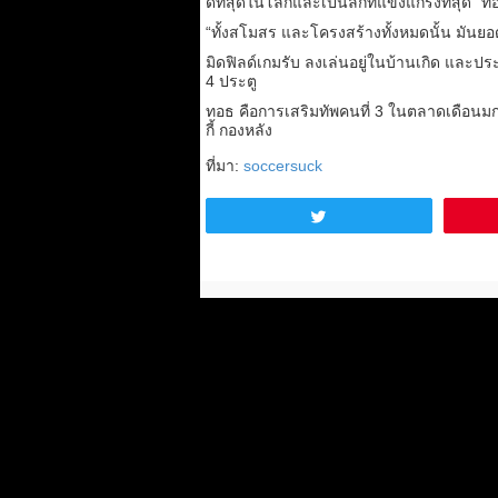
ดีที่สุดในโลกและเป็นลีกที่แข็งแกร่งที่สุด” 
“ทั้งสโมสร และโครงสร้างทั้งหมดนั้น มันยอ
มิดฟิลด์เกมรับ ลงเล่นอยู่ในบ้านเกิด และป
4 ประตู
ทอธ คือการเสริมทัพคนที่ 3 ในตลาดเดือนม
กี้ กองหลัง
ที่มา:
soccersuck
Tweet