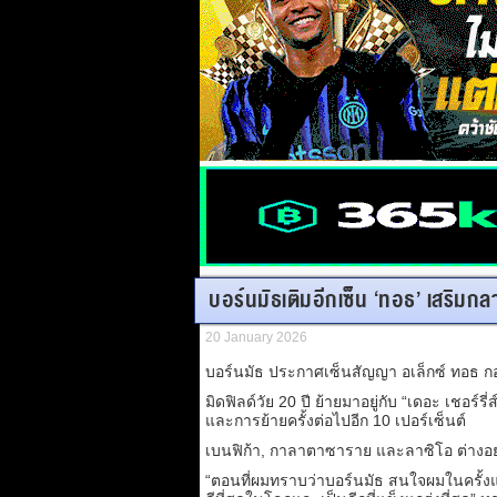
บอร์นมัธเติมอีกเซ็น ‘ทอธ’ เสริมกล
20 January 2026
บอร์นมัธ ประกาศเซ็นสัญญา อเล็กซ์ ทอธ ก
มิดฟิลด์วัย 20 ปี ย้ายมาอยู่กับ “เดอะ เชอร์
และการย้ายครั้งต่อไปอีก 10 เปอร์เซ็นต์
เบนฟิก้า, กาลาตาซาราย และลาซิโอ ต่างอยาก
“ตอนที่ผมทราบว่าบอร์นมัธ สนใจผมในครั้งแรก