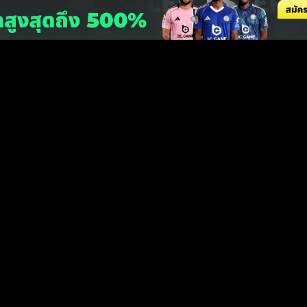
สนับสนุนการพนันในทุกรูปแบบ ทีมงานหวังเพียงให้เยาวชน สนใจมุ่งเน้นด้านกีฬาเป็นสำคัญ 
าวฟุตบอล
ไฮไลท์ฟุตบอล
โปรแกรมถ่ายทอดสด
ทีเด็ดบอล
ผลบอลเมื่อคืน