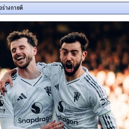
ื่อร่างกายดี