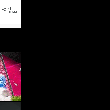
0
SHARES