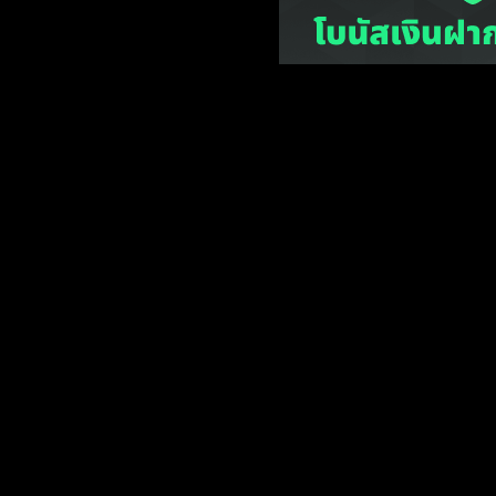
เว็บไซต์
one2ball.net
ไม่มีและไม่
©2015 ONE2BALL.COM / All rights reserved
หน้าแรก
ข่
Privacy Policy