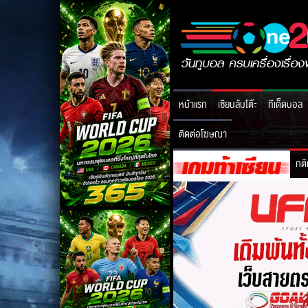
หน้าแรก
เซียนล้มโต๊ะ
ทีเด็ดบอล
ติดต่อโฆษณา
กติ