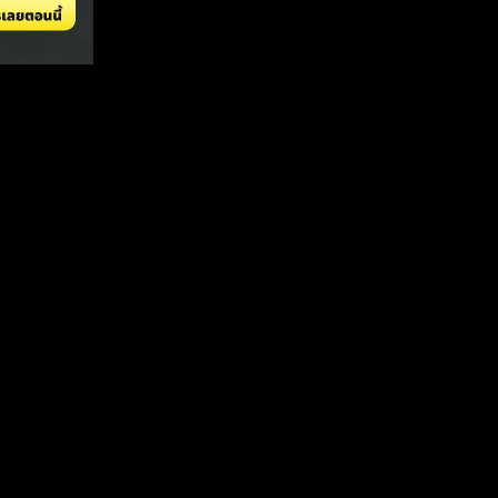
จัดทำขึ้นเพื่อความบันเทิงเท่านั้น
ดูบอลออนไลน์
ทีเด็ดบอลวันนี้
ราคาบอล
วิเคราะห์บอล