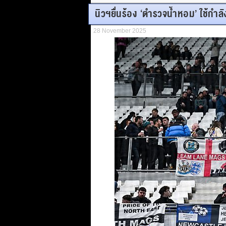
นิวฯยื่นร้อง ‘ตำรวจน้ำหอม’ ใช้กำลั
28 November 2025