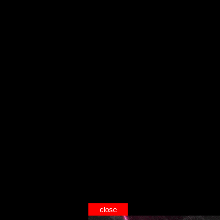
close