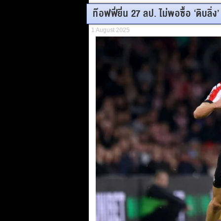
ท๊อฟฟี่ยี่น 27 ลป. ไม่พอซื้อ ‘ดิบลิ่ง’
1 August 2025