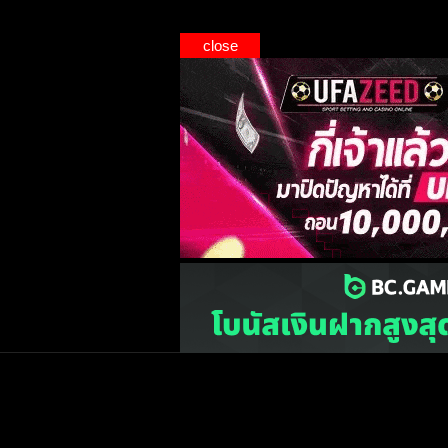
close
เว็บไซต์
one2ball.net
ไม่มีและไม่สนับสนุนการพน
©2015 ONE2BALL.COM / All rights reserved
หน้าแรก
ข่าวฟุตบ
วิเคราะห์บอล
Priv