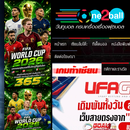
หน้าแรก
เซียนล้มโต๊ะ
ทีเด็ดบอล
หนังสือพิมพ
ติดต่อโฆษณา
กติกาและรางวัล