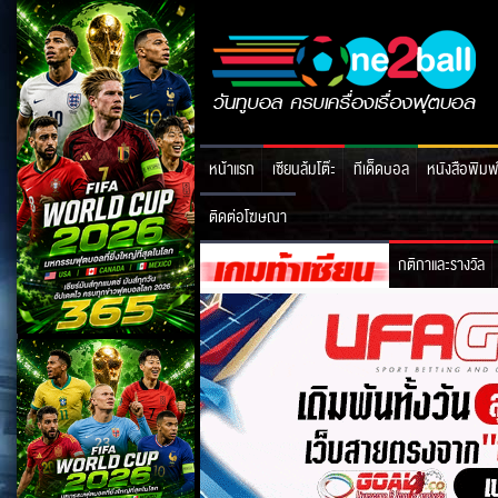
หน้าแรก
เซียนล้มโต๊ะ
ทีเด็ดบอล
หนังสือพิมพ
ติดต่อโฆษณา
กติกาและรางวัล