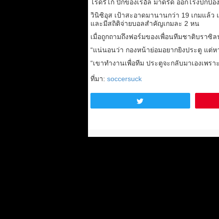
โรดรีโก้ ปีกของเรอัล มาดริด ออกโรงปกป้อง ว
วินิซิอุส เป้าสะอาดมานานกว่า 19 เกมแล้ว แ
และมีสถิติจ่ายบอลสำคัญเกมละ 2 หน
เมื่อถูกถามถึงฟอร์มของเพื่อนทีมชาติบราซิลนั
“แน่นอนว่า กองหน้าย่อมอยากยิงประตู แต่หาก
“เขาทำงานเพื่อทีม ประตูจะกลับมาเองเพราะม
ที่มา:
soccersuck
Tweet