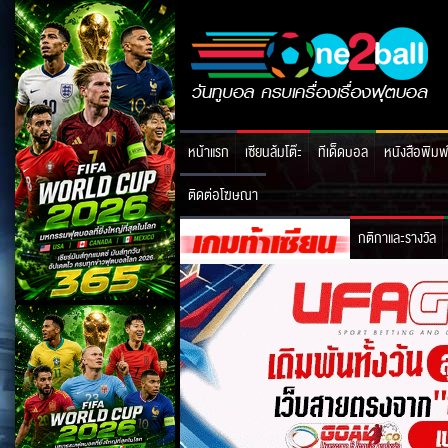
หน้าแรก
เซียนล้มโต๊ะ
ทีเด็ดบอล
หนังสือพิมพ
ติดต่อโฆษณา
กติกาและรางวัล