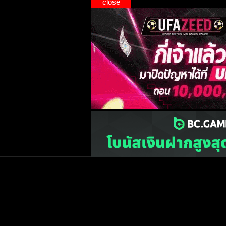
close
เว็บไซต์
one2ball.net
ไม่มีและไม่สนับสนุนการพน
©2015 ONE2BALL.COM / All rights reserved
หน้าแรก
ข่าวฟุตบ
วิเคราะห์บอล
Priv