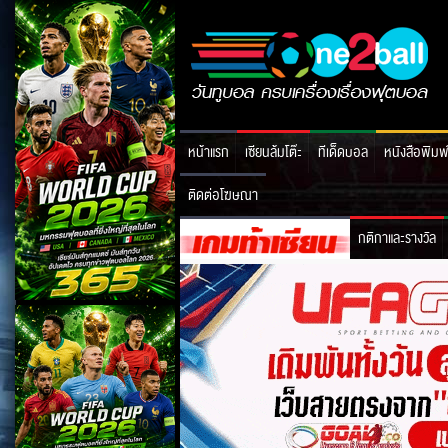
หน้าแรก
เซียนล้มโต๊ะ
ทีเด็ดบอล
หนังสือพิมพ
ติดต่อโฆษณา
กติกาและรางวัล