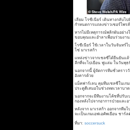
เลียม โรซีเนียร์ เดินทางกลับไป
กำหนดการแถลงข่าวเซอร์ไพรส์ใ
หากไม่มีเหตุการณ์พลิกผันอย่า
ขอบคุณและอำลาเพื่อนร่วมงาน
โรซีเนียร์ ใช้เวลาในวันจันทร์ไ
โซ่ มาเรสก้า
แหล่งข่าวจากเชลซีได้ยืนยันแล้ว
ลีกที่จะไปเยือน ฟูแล่ม ในวันพุธน
นอกจากนี้ ผู้จัดการทีมชั่วครา
อังคารด้วย
แม็คฟาร์เลน คุมทีมเชลซีในเกมเย
ประตูตีเสมอในช่วงทดเวลาบาดเจ
นอกจากจะมีทีมงานโค้ชที่ปรับเป
กองหลังไปจากอาการป่วยและอา
หลังจาก มาเรสก้า ออกจากทีมไป
จะเป็นเกมเอฟเอคัพเยือน ชาร์ลตั
ที่มา:
soccersuck