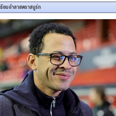
’ เตรียมอำลาสตราสบูร์ก