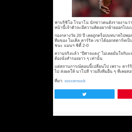
ฟาบริซิโอ โรมาโน่ นักข่าวคนดังรายงานว่า ค
หน้านี้เจ้าตัวจะมีความคิดอยากย้ายออกไปแ
กองกลางวัย 20 ปี เคยถูกดร็อปบทบาทไปพอสม
ทีมของ ไมเคิ่ล คาร์ริค เขาได้ออกสตาร์ทเป
ชนะ แมนฯ ซิตี้ 2-0
ความจริงแล้ว “ปีศาจแดง” ไม่เคยมั่นใจกับแน
ต้องนั่งสำรองยาว ๆ เท่านั้น
แต่สถานการณ์ตอนนี้เปลี่ยนไป เพราะ คาร์ริค
ไป ส่งผลให้ นาโปลี รวมถึงทีมอื่น ๆ ที่เคยส
ที่มา:
soccersuck
Tweet