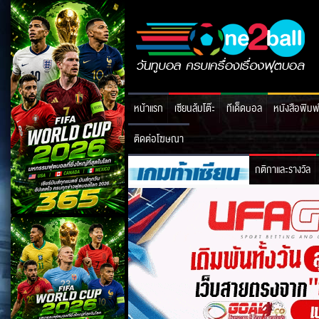
หน้าแรก
เซียนล้มโต๊ะ
ทีเด็ดบอล
หนังสือพิมพ
ติดต่อโฆษณา
กติกาและรางวัล