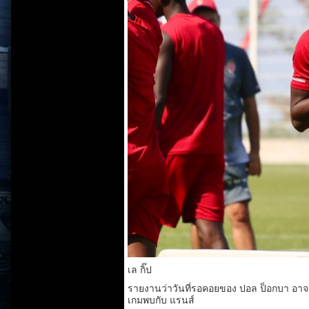
เล กิ๊ป
รายงานว่าวันที่รอคอยของ ปอล ป็อกบา อาจเ
เกมพบกับ แรนส์