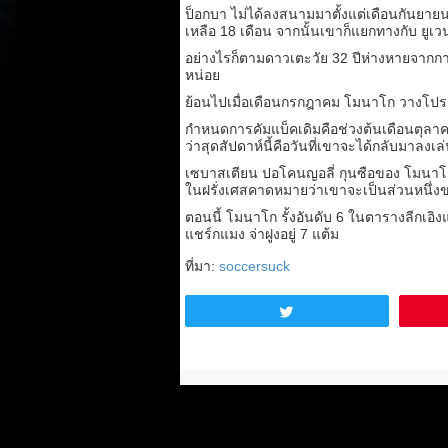
ป็อกบา ไม่ได้ลงสนามมาตั้งแต่เดือนกันยาย
เหลือ 18 เดือน จากนั้นเขาก็แยกทางกับ ยูเว
อย่างไรก็ตามดาวเตะวัย 32 ปีห่างหายจากกา
หน่อย
ย้อนไปเมื่อเดือนกรกฎาคม โมนาโก วางโปรแก
กำหนดการคัมแบ็คเดิมคือช่วงต้นเดือนตุล
ว่าสุดสัปดาห์นี้คือวันที่เขาจะได้กลับมาลงเล่
เซบาสเตียน ปอโคนญอลี่ กุนซือของ โมนาโก ย
ในฝรั่งเศสคาดหมายว่าเขาจะเป็นส่วนหนึ่งข
ตอนนี้ โมนาโก รั้งอันดับ 6 ในตารางลีกเอิ
แชร์กแมง จ่าฝูงอยู่ 7 แต้ม
ที่มา:
soccersuck
Tweet