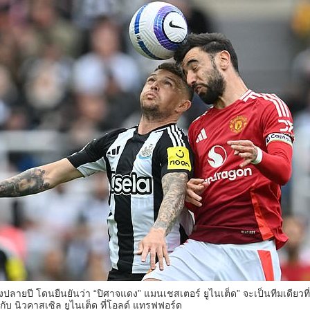
วงปลายปี โดนยืนยันว่า “ปิศาจแดง” แมนเชสเตอร์ ยูไนเต็ด” จะเป็นทีมเดียว
บกับ นิวคาสเซิล ยูไนเต็ด ที่โอลด์ แทรฟฟอร์ด