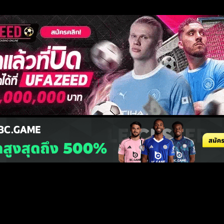
สนับสนุนการพนันในทุกรูปแบบ ทีมงานหวังเพียงให้เยาวชน สนใจมุ่งเน้นด้านกีฬาเป็นสำคัญ 
าวฟุตบอล
ไฮไลท์ฟุตบอล
โปรแกรมถ่ายทอดสด
ทีเด็ดบอล
ผลบอลเมื่อคืน