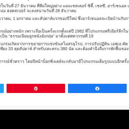
่งในวันที่ 27 ธันวาคม ที่ทีมใหญ่อย่าง แมนเชสเตอร์ ซิตี้, เชลซี, อาร์เซนอล 
ตแน่ม ฮอตสเปอร์ จะลงสนามวันที่ 28 ธันวาคม
 ธันวาคม, 1 มกราคม และสัปดาห์แรกของปีใหม่ ซึ่งอาร์เซนอลจะเปิดบ้านรับ
รณ์อย่างหนัก เพราะถือเป็นครั้งแรกตั้งแต่ปี 1982 ที่โปรแกรมพรีเมียร์ลีกในวั
ล่าวเป็น “ธรรมเนียมลูกหนังอังกฤษ” มาตั้งแต่ศตวรรษที่ 19
บโปรแกรมเกิดจากการขยายการแข่งขันสโมสรยุโรป, การปรับปฏิทิน เอฟเอ คัพ 
เพียง 33 สุดสัปดาห์ สำหรับเตะครบ 380 นัด และต้องคำนึงถึงการพักฟื้นของ
ถานการณ์ชั่วคราว โดยปีหน้าบ็อกซิ่งเดย์จะกลับมามีโปรแกรมเต็มรูปแบบอีกครั
Pin
Share