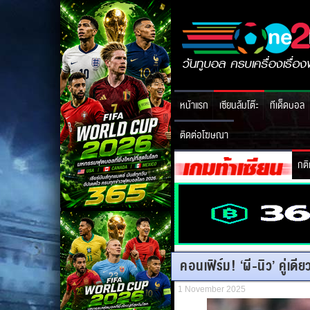
หน้าแรก
เซียนล้มโต๊ะ
ทีเด็ดบอล
ติดต่อโฆษณา
กติ
คอนเฟิร์ม! ‘ผี-นิว’ คู่เดีย
1 November 2025