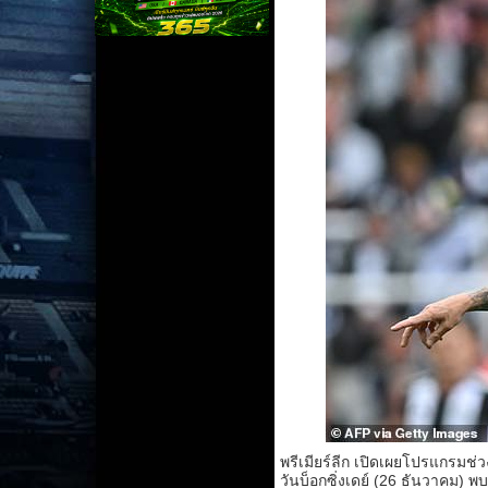
พรีเมียร์ลีก เปิดเผยโปรแกรมช่
วันบ็อกซิ่งเดย์ (26 ธันวาคม) พ