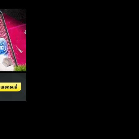
จัดทำขึ้นเพื่อความบันเทิงเท่านั้น
ดูบอลออนไลน์
ทีเด็ดบอลวันนี้
ราคาบอล
วิเคราะห์บอล