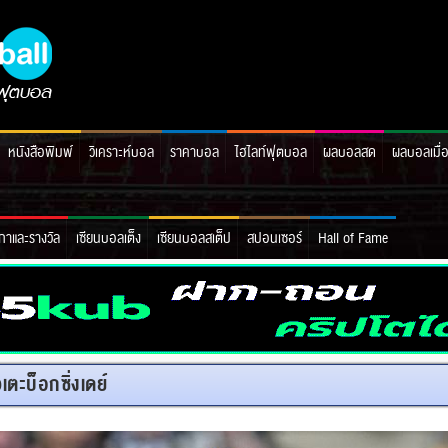
หนังสือพิมพ์
วิเคราะห์บอล
ราคาบอล
ไฮไลท์ฟุตบอล
ผลบอลสด
ผลบอลเมื่
กาและรางวัล
เซียนบอลเต็ง
เซียนบอลสเต็ป
สปอนเซอร์
Hall of Fame
วเตะบ็อกซิ่งเดย์