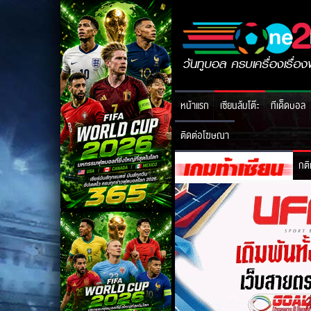
หน้าแรก
เซียนล้มโต๊ะ
ทีเด็ดบอล
ติดต่อโฆษณา
กติ