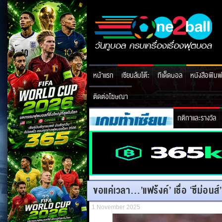
หน้าแรก
เซียนล้มโต๊ะ
ทีเด็ดบอล
หนังสือพิมพ
ติดต่อโฆษณา
กติกาและรางวัล
ขอแค่เวลา…’แฟร้งค์’ เชื่อ ‘ซีม่อนส์
1 November 2025