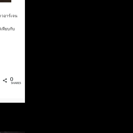
าวอาร์เจน
เทียบกับ
0
SHARES