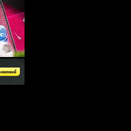
จัดทำขึ้นเพื่อความบันเทิงเท่านั้น
ดูบอลออนไลน์
ทีเด็ดบอลวันนี้
ราคาบอล
วิเคราะห์บอล