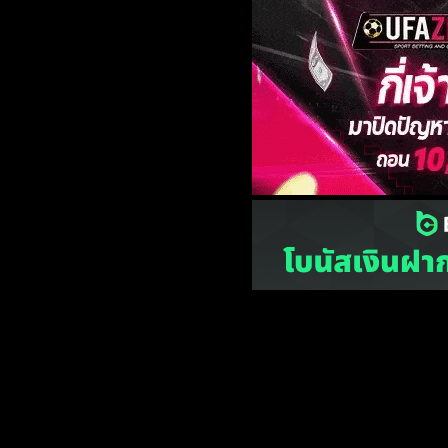
เว็บไซต์
one2ball.net
ไม่มีและไม่
©2015 ONE2BALL.COM / All rights reserved
หน้าแรก
ข่
Privacy Policy