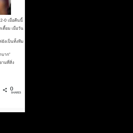
0 เมื่อคืนนี้
ี้ยม เมื่อวัน
ังเป็นทั้งทีม
ลำบาก”
มที่สิ่ง
0
SHARES