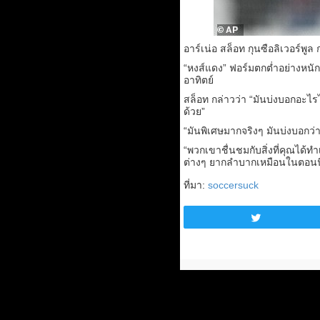
อาร์เน่อ สล็อท กุนซือลิเวอร์พ
“หงส์แดง” ฟอร์มตกต่ำอย่างหนัก
อาทิตย์
สล็อท กล่าวว่า “มันบ่งบอกอะไรไ
ด้วย”
“มันพิเศษมากจริงๆ มันบ่งบอกว
“พวกเขาชื่นชมกับสิ่งที่คุณได้
ต่างๆ ยากลำบากเหมือนในตอนนี
ที่มา:
soccersuck
Tweet