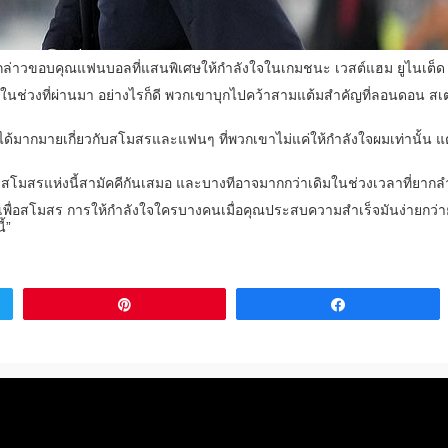
ูล กล่าวขอบคุณแฟนบอลที่แสนพิเศษให้กำลังใจในเกมชนะ เวสต์แฮม ยูไนเต็ด 2-
ในช่วงที่ผ่านมา อย่างไรก็ดี พวกเขาบุกไปคว้าสามแต้มสำคัญที่ลอนดอน สเตเด
ด้มากมายเกี่ยวกับสโมสรและแฟนๆ ที่พวกเขาไม่แค่ให้กำลังใจผมเท่านั้น แต่ย
่าสโมสรแห่งนี้สามัคคีกันเสมอ และบางทีอาจมากกว่าเดิมในช่วงเวลาที่ยาก
ทำเพื่อสโมสร การให้กำลังใจใครบางคนเมื่อคุณประสบความสำเร็จมันง่ายกว่ายา
้”
Pin
Share