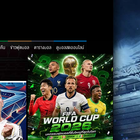
อคืน
ข่าวฟุตบอล
ตารางบอล
ดูบอลสดออนไลน์