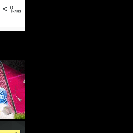
0
SHARES