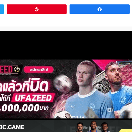
Pin
Share