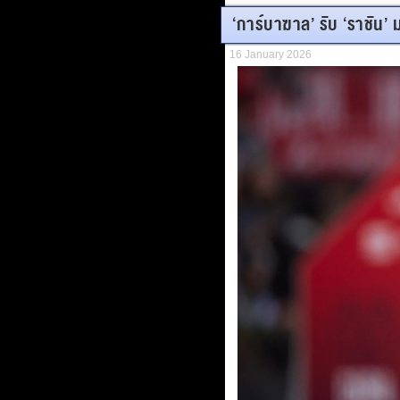
‘การ์บาฆาล’ รับ ‘ราชัน’ 
16 January 2026